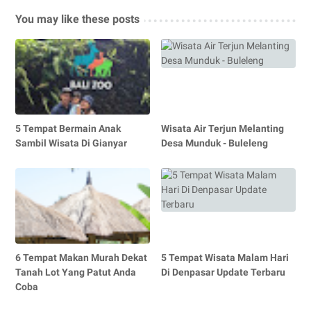
You may like these posts
5 Tempat Bermain Anak
Wisata Air Terjun Melanting
Sambil Wisata Di Gianyar
Desa Munduk - Buleleng
6 Tempat Makan Murah Dekat
5 Tempat Wisata Malam Hari
Tanah Lot Yang Patut Anda
Di Denpasar Update Terbaru
Coba