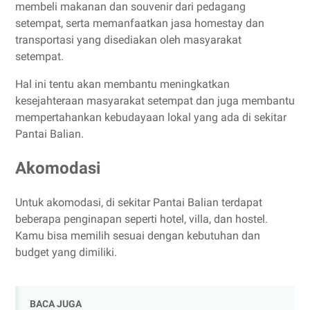
membeli makanan dan souvenir dari pedagang
setempat, serta memanfaatkan jasa homestay dan
transportasi yang disediakan oleh masyarakat
setempat.
Hal ini tentu akan membantu meningkatkan
kesejahteraan masyarakat setempat dan juga membantu
mempertahankan kebudayaan lokal yang ada di sekitar
Pantai Balian.
Akomodasi
Untuk akomodasi, di sekitar Pantai Balian terdapat
beberapa penginapan seperti hotel, villa, dan hostel.
Kamu bisa memilih sesuai dengan kebutuhan dan
budget yang dimiliki.
BACA JUGA