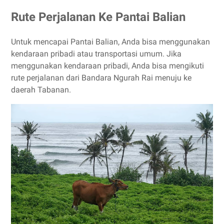
Rute Perjalanan Ke Pantai Balian
Untuk mencapai Pantai Balian, Anda bisa menggunakan
kendaraan pribadi atau transportasi umum. Jika
menggunakan kendaraan pribadi, Anda bisa mengikuti
rute perjalanan dari Bandara Ngurah Rai menuju ke
daerah Tabanan.