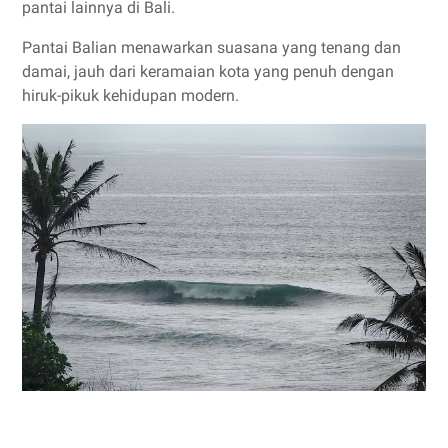
pantai lainnya di Bali.
Pantai Balian menawarkan suasana yang tenang dan
damai, jauh dari keramaian kota yang penuh dengan
hiruk-pikuk kehidupan modern.