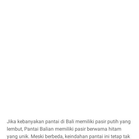
Jika kebanyakan pantai di Bali memiliki pasir putih yang
lembut, Pantai Balian memiliki pasir berwarna hitam
yang unik. Meski berbeda, keindahan pantai ini tetap tak