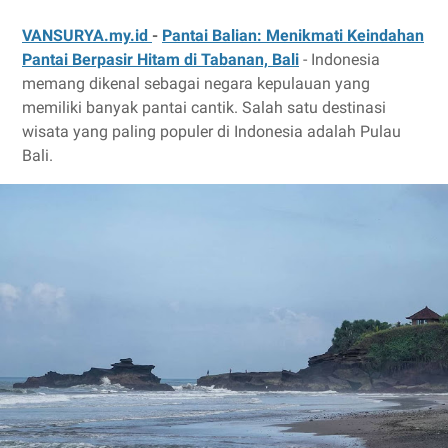
VANSURYA.my.id
-
Pantai Balian: Menikmati Keindahan
Pantai Berpasir Hitam di Tabanan, Bali
- Indonesia
memang dikenal sebagai negara kepulauan yang
memiliki banyak pantai cantik. Salah satu destinasi
wisata yang paling populer di Indonesia adalah Pulau
Bali.