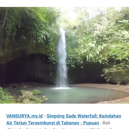
VANSURYA.my.id
-
Singsing Sade Waterfall: Keindahan
Air Terjun Tersembunyi di Tabanan - Pupuan
- Bali